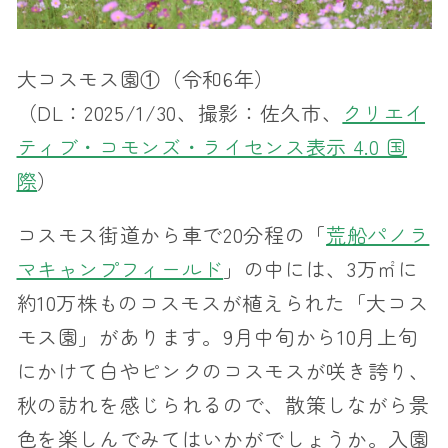
大コスモス園①（令和6年）
（DL：2025/1/30、撮影：佐久市、
クリエイ
ティブ・コモンズ・ライセンス表示 4.0 国
際
）
コスモス街道から車で20分程の「
荒船パノラ
マキャンプフィールド
」の中には、3万㎡に
約10万株ものコスモスが植えられた「大コス
モス園」があります。9月中旬から10月上旬
にかけて白やピンクのコスモスが咲き誇り、
秋の訪れを感じられるので、散策しながら景
色を楽しんでみてはいかがでしょうか。入園