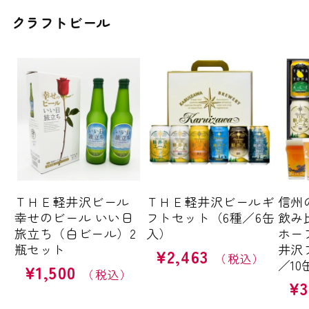
価
クラフトビール
格
ＴＨＥ軽井沢ビール
ＴＨＥ軽井沢ビールギ
信州
幸せのビール いい日
フトセット（6種／6缶
飲み
旅立ち（白ビール）2
入）
ホー
瓶セット
井沢
¥2,463
通
／10
¥1,500
通
常
¥3
通
常
価
常
価
格