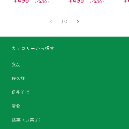
常
常
常
価
価
価
格
格
格
の
1
/
5
カテゴリーから探す
食品
佐久鯉
信州そば
漬物
銘菓（お菓子）