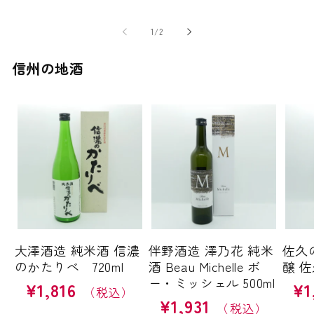
価
格
格
の
1
/
2
信州の地酒
大澤酒造 純米酒 信濃
伴野酒造 澤乃花 純米
佐久
のかたりべ 720ml
酒 Beau Michelle ボ
醸 佐
ー・ミッシェル 500ml
¥1,816
¥1
通
通
¥1,931
通
常
常