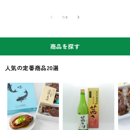
の
1
/
4
商品を探す
人気の定番商品20選