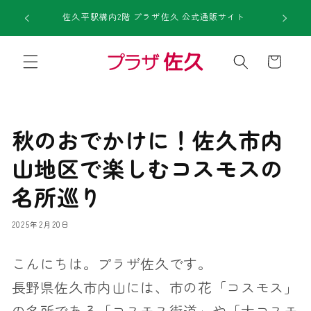
コンテ
1回のご注
ンツに
佐久平駅構内2階 プラザ佐久 公式通販サイト
進む
カ
ー
ト
秋のおでかけに！佐久市内
山地区で楽しむコスモスの
名所巡り
2025年2月20日
こんにちは。プラザ佐久です。
長野県佐久市内山には、市の花「コスモス」
の名所である「コスモス街道」や「大コスモ