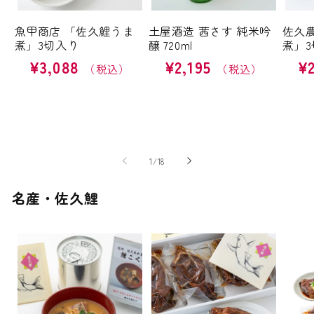
魚甲商店 「佐久鯉うま
土屋酒造 茜さす 純米吟
佐久
煮」3切入り
醸 720ml
煮」3
通
¥3,088
通
¥2,195
通
¥
常
常
常
価
価
価
格
格
格
の
1
/
18
名産・佐久鯉