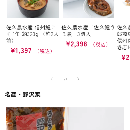
佐久農水産 信州鯉こ
佐久農水産「佐久鯉う
佐久
く 1缶 約320g （約2人
ま煮」3切入
郎商
前）
信州
¥2,398
通
各店
¥1,397
通
常
¥2
通
常
価
常
価
格
価
格
格
の
1
/
4
名産・野沢菜