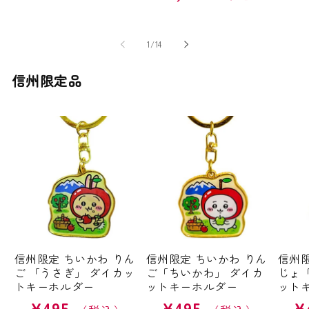
常
価
価
価
格
格
格
の
1
/
14
信州限定品
信州限定 ちいかわ りん
信州限定 ちいかわ りん
信州限
ご 「うさぎ」 ダイカッ
ご「ちいかわ」 ダイカ
じょ
トキーホルダー
ットキーホルダー
ット
¥495
¥495
¥
通
通
通