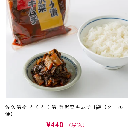
佐久漬物 ろくろう漬 野沢菜キムチ 1袋【クール
便】
¥440
通
常