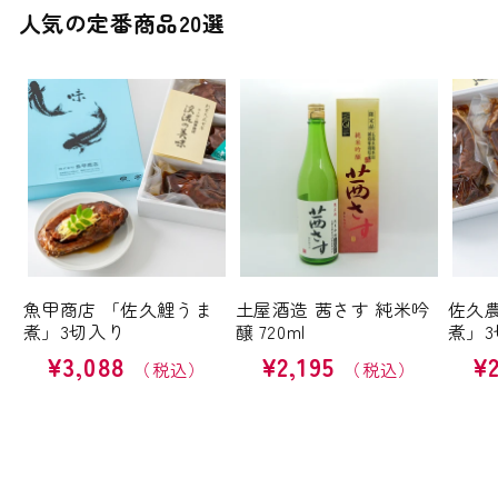
人気の定番商品20選
魚甲商店 「佐久鯉うま
土屋酒造 茜さす 純米吟
佐久
煮」3切入り
醸 720ml
煮」3
通
¥3,088
通
¥2,195
通
¥
常
常
常
価
価
価
格
格
格