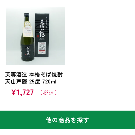
価
格
芙蓉酒造 本格そば焼酎
天山戸隠 25度 720ml
通
¥1,727
常
価
格
他の商品を探す