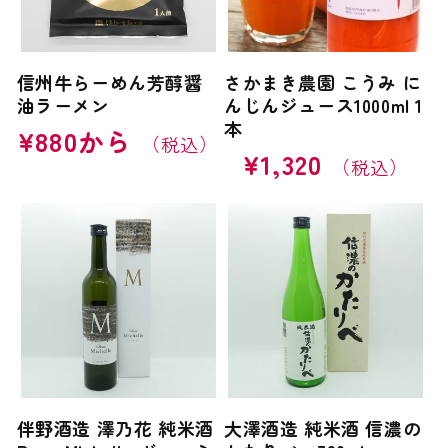
信州牛らーめん芳醇醤
さかまき農園 こうみ に
油ラーメン
んじんジュース1000ml 1
本
通
¥880から
常
通
¥1,320
価
常
格
価
格
伴野酒造 澤乃花 純米酒
大澤酒造 純米酒 信濃の