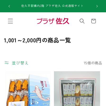
コンテ
1回のご注
ンツに
佐久平駅構内2階 プラザ佐久 公式通販サイト
進む
カ
ー
ト
コ
1,001～2,000円の商品一覧
レ
ク
シ
並び替え
15個の商品
ョ
ン
: