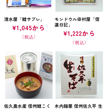
清水屋「鯉サブレ」
モンドウル田村屋「信
濃日記」
通
¥1,045から
常
通
¥1,222から
価
常
格
価
格
佐久農水産 信州鯉こく
木内麺業 信州佐久平 生