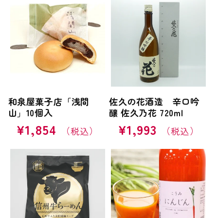
格
和泉屋菓子店「浅間
佐久の花酒造 辛口吟
山」10個入
醸 佐久乃花 720ml
通
¥1,854
通
¥1,993
常
常
価
価
格
格