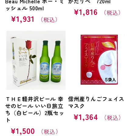
Beau Michelle ボー・ミ
かたりべ 720ml
ッシェル 500ml
通
¥1,816
通
¥1,931
常
常
価
価
格
格
ＴＨＥ軽井沢ビール 幸
信州産りんごフェイス
せのビール いい日旅立
マスク
ち（白ビール）2瓶セッ
通
¥1,364
ト
常
通
¥1,500
価
常
格