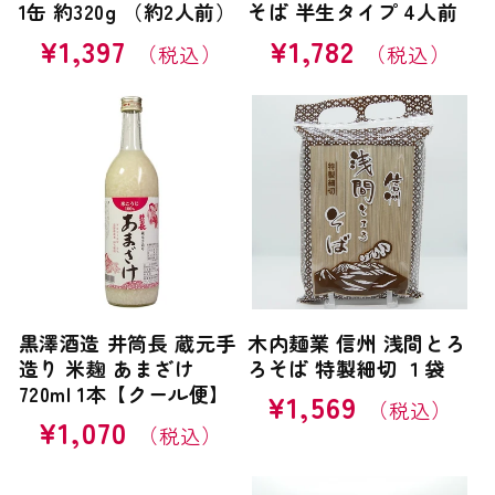
1缶 約320g （約2人前）
そば 半生タイプ 4人前
通
¥1,397
通
¥1,782
常
常
価
価
格
格
黒澤酒造 井筒長 蔵元手
木内麺業 信州 浅間とろ
造り 米麹 あまざけ
ろそば 特製細切 １袋
720ml 1本【クール便】
通
¥1,569
通
¥1,070
常
常
価
価
格