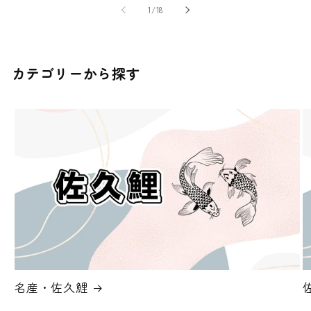
の
1
/
18
カテゴリーから探す
名産・佐久鯉