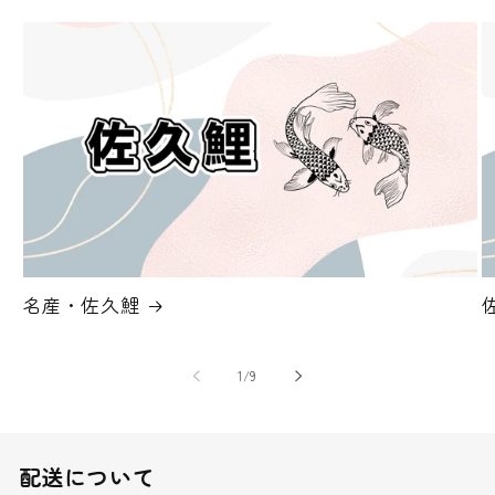
名産・佐久鯉
の
1
/
9
配送について