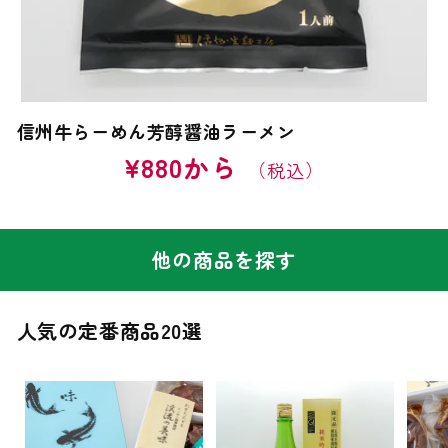
信州牛らーめん芳醇醤油ラーメン
通
¥880から
常
価
格
他の商品を探す
人気の定番商品20選