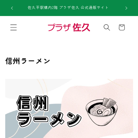
コンテ
1回のご注
ンツに
佐久平駅構内2階 プラザ佐久 公式通販サイト
進む
カ
ー
ト
コ
信州ラーメン
レ
ク
シ
ョ
ン
: