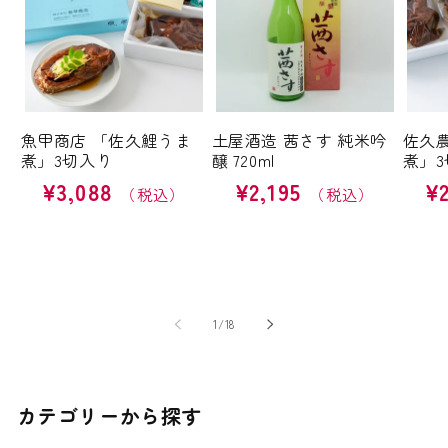
魚甲商店 「佐久鯉うま
土屋酒造 茜さす 純米吟
佐久
煮」3切入り
醸 720ml
煮」3
通
¥3,088
通
¥2,195
通
¥
常
常
常
価
価
価
格
格
格
の
1
/
18
カテゴリーから探す