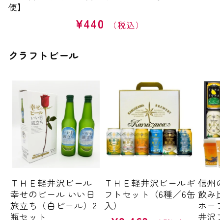
便】
¥440
通
常
価
クラフトビール
格
ＴＨＥ軽井沢ビール
ＴＨＥ軽井沢ビールギ
信州
幸せのビール いい日
フトセット（6種／6缶
飲み
旅立ち（白ビール）2
入）
ホー
瓶セット
井沢
通