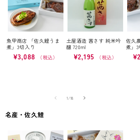
魚甲商店 「佐久鯉うま
土屋酒造 茜さす 純米吟
佐久
煮」3切入り
醸 720ml
煮」3
通
¥3,088
通
¥2,195
通
¥
常
常
常
価
価
価
格
格
格
の
1
/
18
名産・佐久鯉