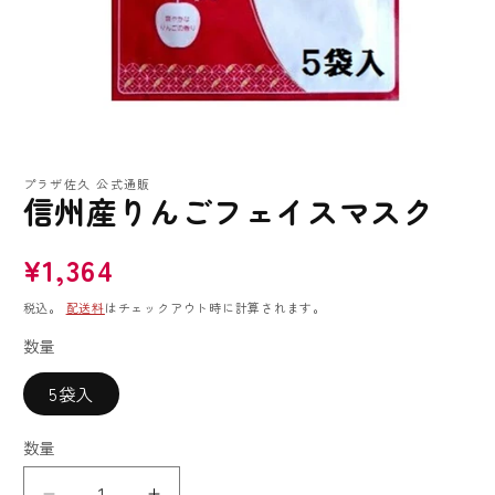
モ
ー
プラザ佐久 公式通販
ダ
信州産りんごフェイスマスク
ル
で
メ
通
¥1,364
デ
常
ィ
税込。
配送料
はチェックアウト時に計算されます。
ア
価
(1)
格
数量
を
開
く
5袋入
数量
数
量