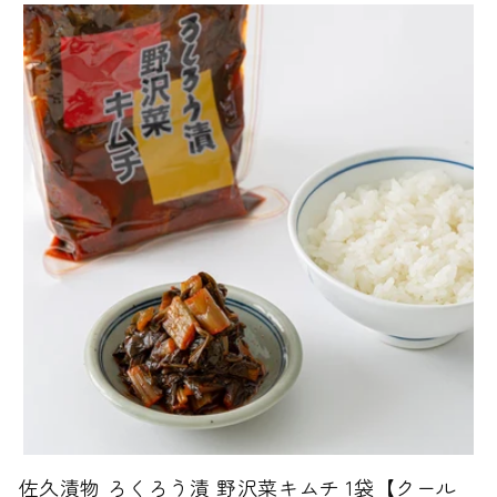
佐久漬物 ろくろう漬 野沢菜キムチ 1袋【クール