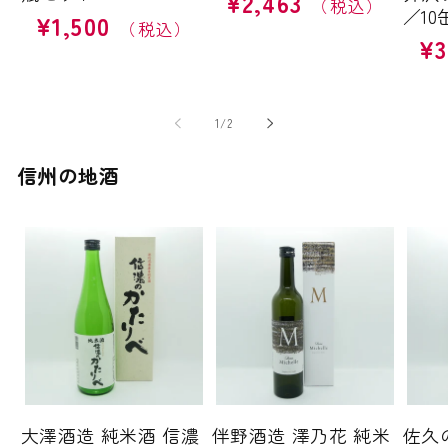
¥2,463
／10
¥1,500
通
常
¥3
常
価
通
価
格
常
格
価
格
の
1
/
2
信州の地酒
大澤酒造 純米酒 信濃
伴野酒造 澤乃花 純米
佐久