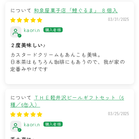
和泉屋菓子店「鯉ぐるま」 ８個入
03/31/2025
kaori.n
２度美味しい♪
カスタードクリームもあんこも美味。
日本茶はもちろん珈琲にもあうので、我が家の
定番みやげです
ＴＨＥ軽井沢ビールギフトセット（6
種／6缶入）
03/25/2025
kaori.n