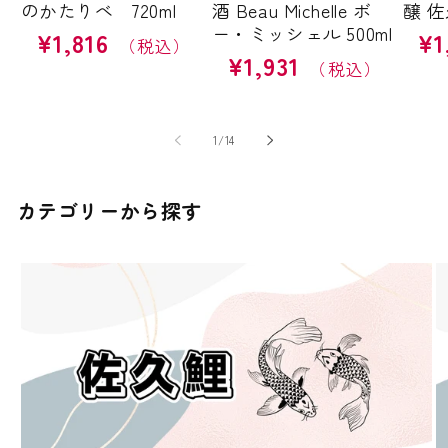
のかたりべ 720ml
酒 Beau Michelle ボ
醸 佐
ー・ミッシェル 500ml
¥1,816
¥1
通
通
¥1,931
常
通
常
価
常
価
格
価
格
格
の
1
/
14
カテゴリーから探す