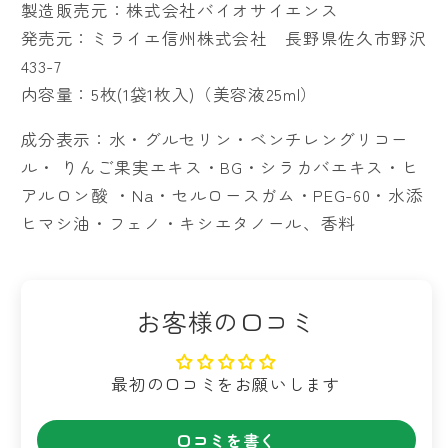
製造販売元：株式会社バイオサイエンス
減
増
発売元：ミライエ信州株式会社 長野県佐久市野沢
ら
や
433-7
す
す
内容量：5枚(1袋1枚入)（美容液25ml）
成分表示：水・グルセリン・ベンチレングリコー
ル・ りんご果実エキス・BG・シラカバエキス・ヒ
アルロン酸 ・Na・セルロースガム・PEG-60・水添
ヒマシ油・フェノ・キシエタノール、香料
お客様の口コミ
最初の口コミをお願いします
口コミを書く