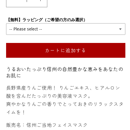
信
信
州
州
産
産
【無料】ラッピング（ご希望の方のみ選択）
り
り
ん
ん
ご
ご
カートに追加する
フ
フ
ェ
ェ
イ
イ
うるおいたっぷり信州の自然豊かな恵みをあなたの
ス
ス
お肌に
マ
マ
長野県産りんご使用！ りんごエキス、ヒアルロン
ス
ス
酸を含んだたっぷりの美容液マスク。
ク
ク
爽やかなりんごの香りでとっておきのリラックスタ
の
の
イムを！
数
数
量
量
販売名：信州ご当地フェイスマスク
を
を