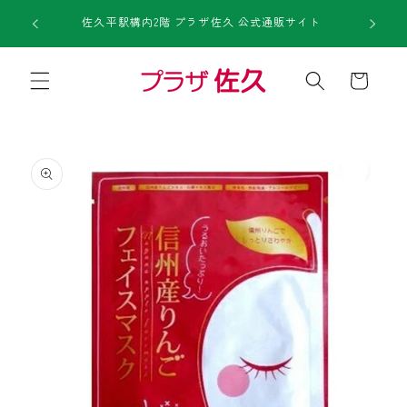
コンテ
1回のご注
ンツに
佐久平駅構内2階 プラザ佐久 公式通販サイト
進む
カ
ー
ト
商品情
報にス
キップ