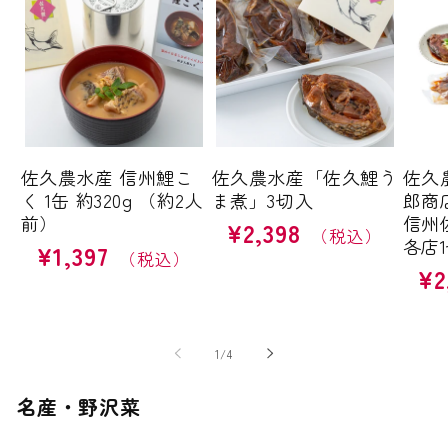
佐久農水産 信州鯉こ
佐久農水産「佐久鯉う
佐久
く 1缶 約320g （約2人
ま煮」3切入
郎商
前）
信州
¥2,398
通
各店
¥1,397
通
常
¥2
常
価
通
価
格
常
格
価
格
の
1
/
4
名産・野沢菜