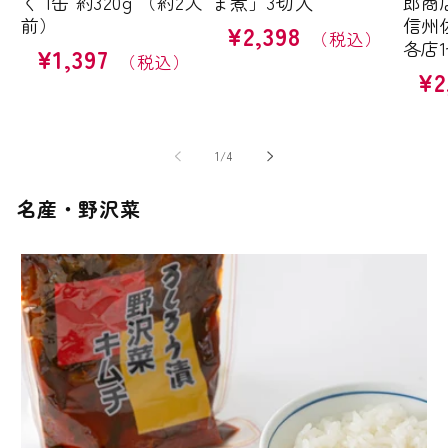
く 1缶 約320g （約2人
ま煮」3切入
郎商
前）
信州
¥2,398
通
各店
¥1,397
通
常
¥2
常
価
通
価
格
常
格
価
格
の
1
/
4
名産・野沢菜