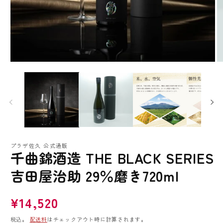
モ
モ
ー
ー
ダ
ダ
ル
ル
で
で
メ
メ
デ
デ
ィ
ィ
ア
ア
プラザ佐久 公式通販
(1)
(2
千曲錦酒造 THE BLACK SERIES
を
を
開
開
吉田屋治助 29％磨き720ml
く
く
通
¥14,520
常
税込。
配送料
はチェックアウト時に計算されます。