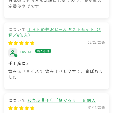
日本茶はもちろん珈琲にもあうので、我が家の
定番みやげです
ＴＨＥ軽井沢ビールギフトセット（6
種／6缶入）
03/25/2025
kaori.n
手土産に♪
飲み切りサイズで 飲み比べしやすく、喜ばれま
した
和泉屋菓子店「鯉ぐるま」 ８個入
01/11/2025