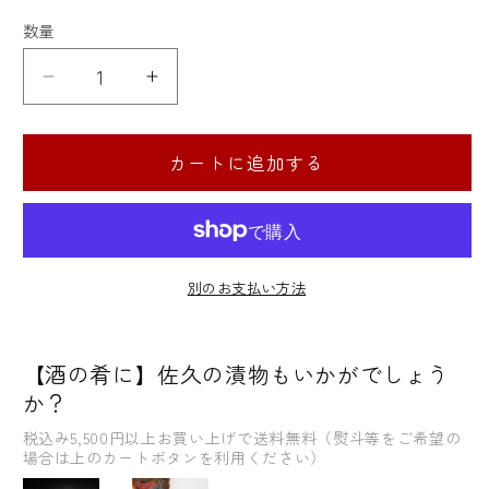
価
格
数量
数
量
千
千
曲
曲
錦
錦
カートに追加する
酒
酒
造
造
THE
THE
BLACK
BLACK
SERIES
SERIES
別のお支払い方法
吉
吉
田
田
【酒の肴に】佐久の漬物もいかがでしょう
屋
屋
か？
治
治
助
助
税込み5,500円以上お買い上げで送料無料（熨斗等をご希望の
場合は上のカートボタンを利用ください）
29％
29％
磨
磨