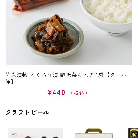
佐久漬物 ろくろう漬 野沢菜キムチ 1袋【クール
便】
¥440
通
常
価
クラフトビール
格