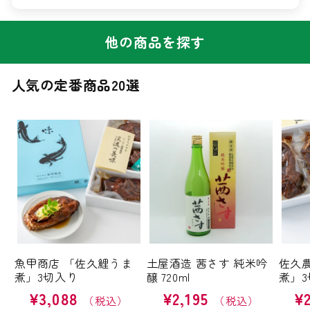
他の商品を探す
人気の定番商品20選
魚甲商店 「佐久鯉うま
土屋酒造 茜さす 純米吟
佐久
煮」3切入り
醸 720ml
煮」3
通
¥3,088
通
¥2,195
通
¥