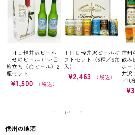
ＴＨＥ軽井沢ビール
ＴＨＥ軽井沢ビールギ
信州
幸せのビール いい日
フトセット（6種／6缶
飲み
旅立ち（白ビール）2
入）
ホー
瓶セット
井沢
¥2,463
通
／10
¥1,500
通
常
¥3
常
価
通
価
格
常
格
価
格
の
1
/
2
信州の地酒