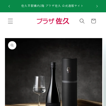
コンテ
1回のご注
ンツに
佐久平駅構内2階 プラザ佐久 公式通販サイト
進む
カ
ー
ト
商品情
報にス
キップ