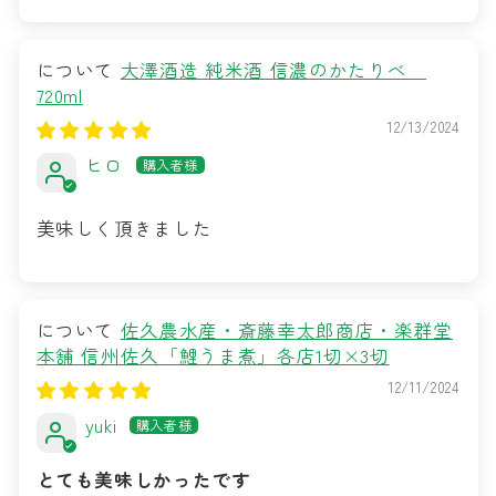
大澤酒造 純米酒 信濃のかたりべ
720ml
12/13/2024
ヒロ
美味しく頂きました
佐久農水産・斎藤幸太郎商店・楽群堂
本舗 信州佐久「鯉うま煮」各店1切×3切
12/11/2024
yuki
とても美味しかったです