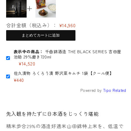
き
き
720ml
720ml
の
の
合計金額（税込み）：
¥14,960
数
数
まとめてカートに追加
量
量
を
を
表示中の商品：
千曲錦酒造 THE BLACK SERIES 吉田屋
減
増
治助 29％磨き720ml
ら
や
¥14,520
す
す
佐久漬物 ろくろう漬 野沢菜キムチ 1袋【クール便】
¥440
Powered by
Tipo
Related
先入観を持たずに日本酒をじっくり堪能
精米歩合29%の酒造好適米山田錦特上米を、低温で