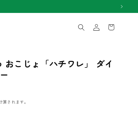
ロ
カ
グ
ー
イ
ト
ン
わ おこじょ「ハチワレ」 ダイ
ー
計算されます。