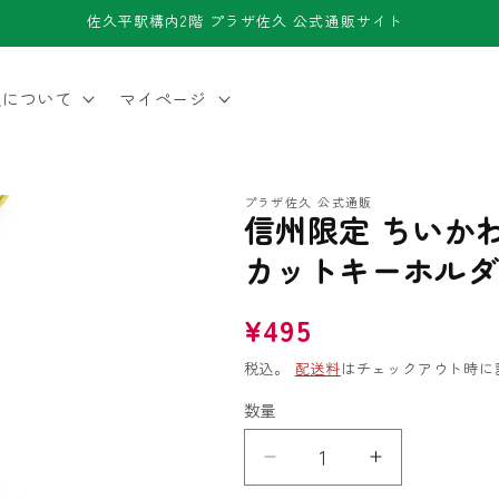
佐久平駅構内2階 プラザ佐久 公式通販サイト
久について
マイページ
プラザ佐久 公式通販
信州限定 ちいか
カットキーホルダ
通
¥495
常
税込。
配送料
はチェックアウト時に
価
数量
数
格
量
信
信