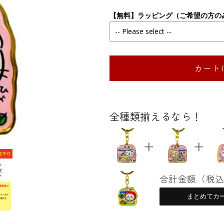
州
州
限
限
【無料】ラッピング（ご希望の方の
定
定
ち
ち
い
い
カート
か
か
わ
わ
お
お
こ
こ
全種類揃えるなら！
じ
じ
ょ
ょ
「ハ
「ハ
チ
チ
ワ
ワ
合計金額（税
レ」
レ」
まとめてカ
ダ
ダ
イ
イ