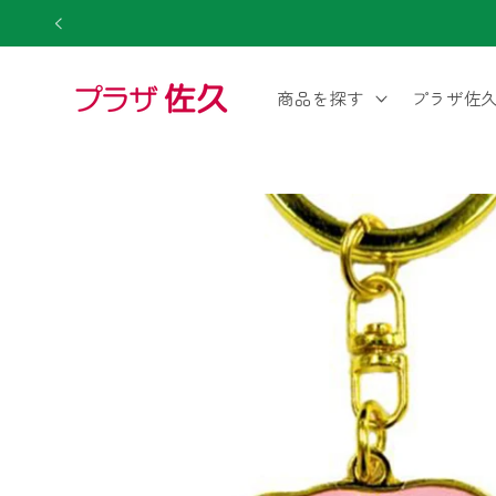
コンテ
ンツに
進む
商品を探す
プラザ佐
商品情
報にス
キップ