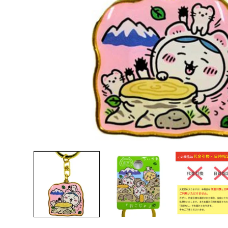
モ
ー
ダ
ル
で
メ
デ
ィ
ア
(1)