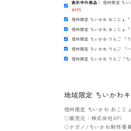
表示中の商品：
信州限定 ちい
カ
カ
¥495
ッ
ッ
ト
ト
信州限定 ちいかわ おこじょ
キ
キ
信州限定 ちいかわ おこじょ
ー
ー
信州限定 ちいかわ りんご 「
ホ
ホ
信州限定 ちいかわ りんご 「
ル
ル
ダ
ダ
信州限定 ちいかわ りんご「
ー
ー
の
の
数
数
量
量
地域限定 ちいかわ
を
を
減
増
信州限定 ちいかわ おこじ
ら
や
◇販売元：株式会社API
す
す
◇ナガノ/ちいかわ制作委