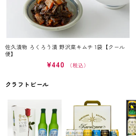
佐久漬物 ろくろう漬 野沢菜キムチ 1袋【クール
便】
¥440
通
常
価
クラフトビール
格