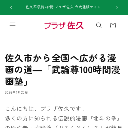
コンテ
1回のご注
ンツに
佐久平駅構内2階 プラザ佐久 公式通販サイト
進む
カ
ー
ト
佐久市から全国へ広がる漫
画の道―「武論尊100時間漫
画塾」
2026年1月20日
こんにちは、プラザ佐久です。
多くの方に知られる伝説的漫画『北斗の拳』
の原作者・武論尊（ぶろんそん）さんが塾長