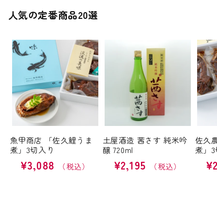
人気の定番商品20選
魚甲商店 「佐久鯉うま
土屋酒造 茜さす 純米吟
佐久
煮」3切入り
醸 720ml
煮」3
通
¥3,088
通
¥2,195
通
¥
常
常
常
価
価
価
格
格
格