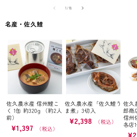
の
1
/
18
名産・佐久鯉
佐久農水産 信州鯉こ
佐久農水産「佐久鯉う
佐久
く 1缶 約320g （約2人
ま煮」3切入
郎商
前）
信州
¥2,398
通
各店
¥1,397
通
常
¥2
通
常
価