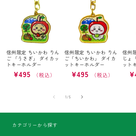
信州限定 ちいかわ りん
信州限定 ちいかわ りん
信州限
ご 「うさぎ」 ダイカッ
ご「ちいかわ」 ダイカ
じょ
トキーホルダー
ットキーホルダー
ット
¥495
¥495
¥
通
通
通
常
常
常
価
価
価
格
格
格
の
1
/
5
カテゴリーから探す