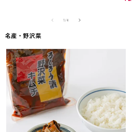
常
価
格
価
格
格
の
1
/
4
名産・野沢菜