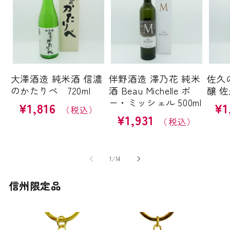
大澤酒造 純米酒 信濃
伴野酒造 澤乃花 純米
佐久
のかたりべ 720ml
酒 Beau Michelle ボ
醸 佐
ー・ミッシェル 500ml
¥1,816
¥1
通
通
¥1,931
通
常
常
常
価
価
価
格
格
格
の
1
/
14
信州限定品